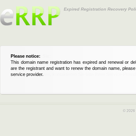
Expired Registration Recovery Pol
Please notice:
Bitte beachten Sie:
This domain name registration has expired and renewal or dele
Diese Domainregistrierung ist abgelaufen und die Verläng
are the registrant and want to renew the domain name, please 
Domain stehen an. Wenn Sie der Registrant sind und di
service provider.
verlängern möchten, kontaktieren Sie bitte Ihren Service-Provid
© 2026